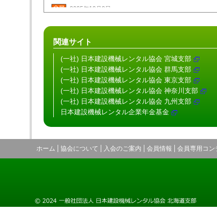
2025年12月2日
「お知らせ」
(賛助部会委員会、知事感謝状受賞)を更新
2025年11月5日
関連サイト
「お知らせ」
(賛助部会 委員会)、
「行事予定」
を更新し
(一社) 日本建設機械レンタル協会 宮城支部
2025年10月8日
「お知らせ」
を更新しました。（建設機械整備技能検定
(一社) 日本建設機械レンタル協会 群馬支部
(一社) 日本建設機械レンタル協会 東京支部
2025年10月3日
(一社) 日本建設機械レンタル協会 神奈川支部
「お知らせ」
を更新しました。（9月例会・理事会・地
(一社) 日本建設機械レンタル協会 九州支部
員プレゼンテーション・懇親会）
日本建設機械レンタル企業年金基金
2025年9月1日
「お知らせ」
を更新しました。（ゴルフ大会、北海道庁
2025年8月4日
ホーム
協会について
入会のご案内
会員情報
会員専用コン
「会員情報」
を更新しました。
2025年7月25日
「お知らせ」
を更新しました。（建設機械整備技能検定
2025年7月3日
「お知らせ」
(建設機械整備技能検定 他)
「協会データ」
(令和7年 活動方針、事業計画 他) を更